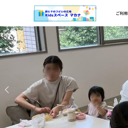
コ
ナ
ン
ビ
ご利用
テ
ゲ
ン
ー
ツ
シ
へ
ョ
ス
ン
キ
に
ッ
移
プ
動